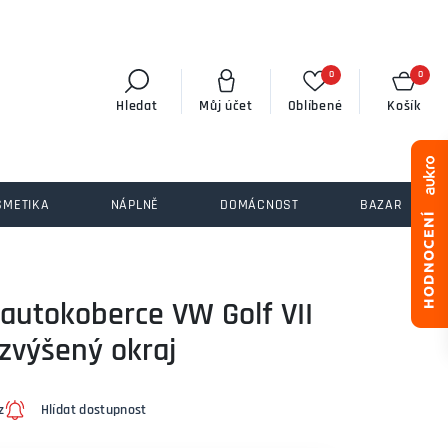
0
0
Hledat
Můj účet
Oblíbené
Košík
SMETIKA
NÁPLNĚ
DOMÁCNOST
BAZAR
autokoberce VW Golf VII
 zvýšený okraj
z
Hlídat dostupnost