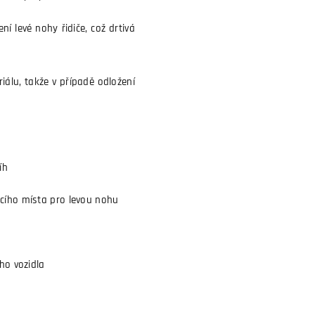
ní levé nohy řidiče, což drtivá
iálu, takže v případě odložení
íh
acího místa pro levou nohu
ho vozidla