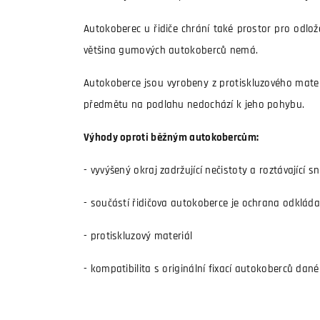
Autokoberec u řidiče chrání také prostor pro odlože
většina gumových autokoberců nemá.
Autokoberce jsou vyrobeny z protiskluzového mater
předmětu na podlahu nedochází k jeho pohybu.
Výhody oproti běžným autokobercům:
- vyvýšený okraj zadržující nečistoty a roztávající sn
- součástí řidičova autokoberce je ochrana odklád
- protiskluzový materiál
- kompatibilita s originální fixací autokoberců dané