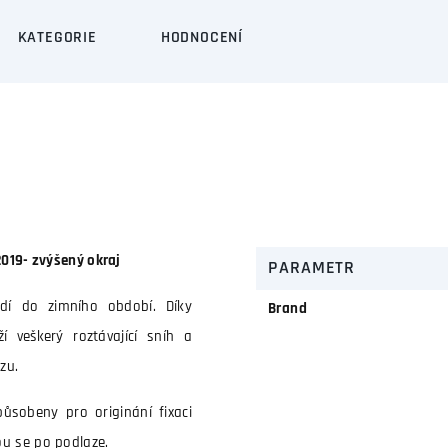
KATEGORIE
HODNOCENÍ
2019- zvýšený okraj
PARAMETR
dí do zimního období. Díky
Brand
í veškerý roztávající sníh a
zu.
ůsobeny pro originání fixaci
ou se po podlaze.