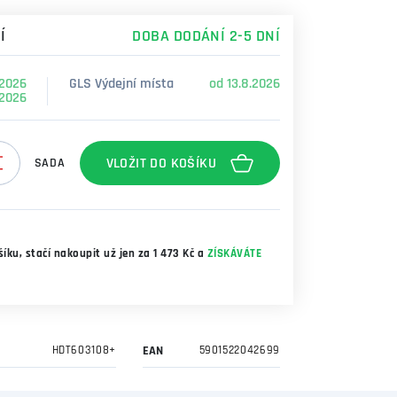
Í
DOBA DODÁNÍ 2-5 DNÍ
.2026
GLS Výdejní místa
od 13.8.2026
.2026
SADA
íku, stačí nakoupit už jen za 1 473 Kč a
ZÍSKÁVÁTE
HDT603108+
EAN
5901522042699