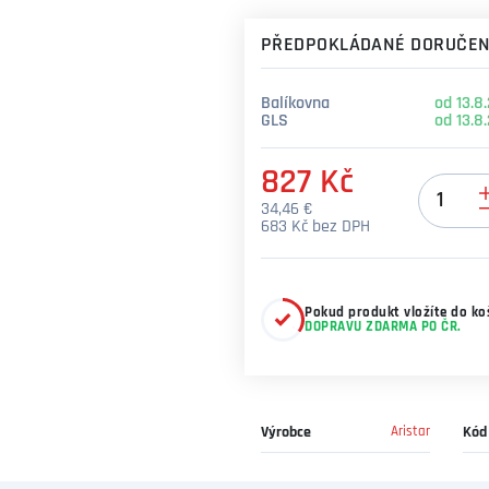
PŘEDPOKLÁDANÉ DORUČEN
Balíkovna
od 13.8
GLS
od 13.8
827 Kč
Množství
34,46 €
683 Kč bez DPH
Pokud produkt vložíte do koš
DOPRAVU ZDARMA PO ČR.
Výrobce
Aristar
Kód