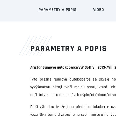
PARAMETRY A POPIS
VIDEO
PARAMETRY A POPIS
Aristar Gumové autokoberce VW Golf VII 2013-/VIII 
Tyto přesné gumové autokoberce se skvěle ho
vyvýšenému okraji tvoří malou vanu, která udrž
nečistoty z bot a nedochází k ušpinění čalounění vo
Další výhodou je, že jsou přední autokoberce uzp
vozu. Díky tomu drží pevně na svém místě a nehýb