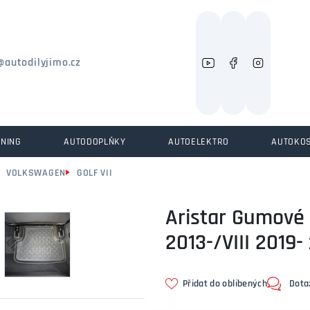
Můžeme vám pomoci něco najít?
@autodilyjimo.cz
UNING
AUTODOPLŇKY
AUTOELEKTRO
AUTOKO
VOLKSWAGEN
GOLF VII
Aristar Gumové 
2013-/VIII 2019-
Přidat do oblíbených
Dota