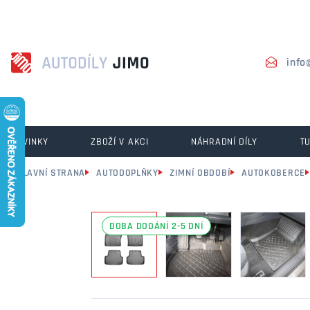
info
NOVINKY
ZBOŽÍ V AKCI
NÁHRADNÍ DÍLY
T
HLAVNÍ STRANA
AUTODOPLŇKY
ZIMNÍ OBDOBÍ
AUTOKOBERCE
DOBA DODÁNÍ 2-5 DNÍ